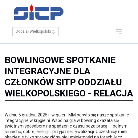
BOWLINGOWE SPOTKANIE
INTEGRACYJNE DLA
CZŁONKÓW SITP ODDZIAŁU
WIELKOPOLSKIEGO - RELACJA
W dniu 5 grudnia 2025 r. w galerii MM odbyło się nasze spotkanie
integracyjne w kręgielni. Wspólna gra w bowling okazała się
świetnym sposobem na spędzenie czasu poza pracą — pełnym
śmiechu, dobrej energii i przyjaznej rywalizacji. Uczestnicy mieli
okazję nie tylko sprawdzić swoje umiejętności na torach, lecz