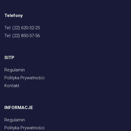
Telefony
Tel: (22) 620-32-25
Tel: (22) 850-37-56
SITP
Regulamin
Polityka Prywatności
Kontakt
INFORMACJE
Regulamin
Polityka Prywatności