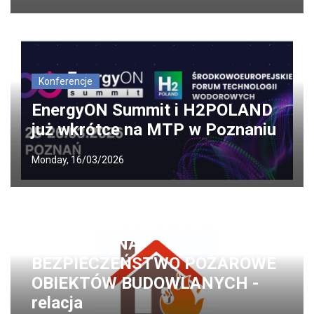
Konferencje
EnergyON Summit i H2POLAND
już wkrótce na MTP w Poznaniu
Monday, 16/03/2026
Konferencje
V KONFERENCJA NAUKOWO-
TECHNICZNA
BEZPIECZEŃSTWO POŻAROWE
OBIEKTÓW BUDOWLANYCH -
relacja