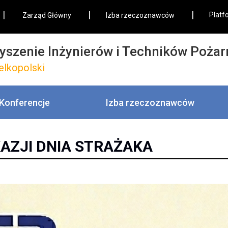
|
|
|
Platf
Zarząd Główny
Izba rzeczoznawców
yszenie Inżynierów i Techników Pożar
elkopolski
Konferencje
Izba rzeczoznawców
KAZJI DNIA STRAŻAKA