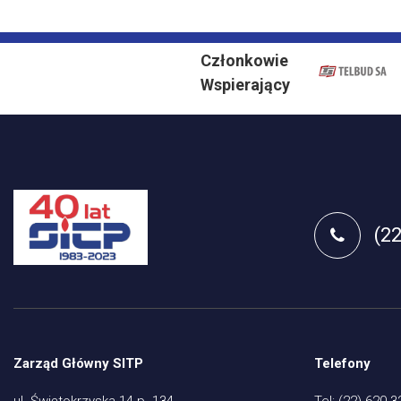
Członkowie
Wspierający
(2
Zarząd Główny SITP
Telefony